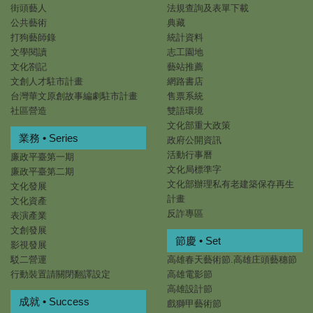
街頭藝人
法規查詢及表單下載
公共藝術
典藏
打狗藝師錄
統計資料
文學閱讀
志工園地
文化劄記
藝站推薦
文創人才駐市計畫
網路書店
台灣華文原創故事編劇駐市計畫
售票系統
社區營造
雙語環境
文化部重大政策
業務 • Series
政府公開資訊
活動行事曆
廉政平臺第一期
文化局標準字
廉政平臺第二期
文化部辦理私有老建築保存再生
文化發展
計畫
文化資產
反詐專區
表演產業
文創發展
節慶 • Set
影視發展
駁二營運
高雄春天藝術節.高雄庄頭藝穗節
行動裝置請關閉翻譯設定
高雄電影節
高雄設計節
成就 • Success
戲獅甲藝術節