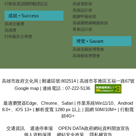
行動裝置請關閉翻譯設定
高雄電影節
高雄設計節
成就 • Success
戲獅甲藝術節
高雄國際鋼雕藝術節
高雄文藝獎
青春設計節
高雄獎
打狗鳳邑文學獎
博覽 • Savant
高雄漾藝術博覽會
高雄藝術博覽會
高雄市政府文化局 | 郵遞區號:802514 | 高雄市苓雅區五福一路67號
Google map
| 連絡電話：07-222-5136
最適瀏覽器Edge、Chrome、Safari | 作業系統Win11/10、Android
8.0+、iOS 13+ | 解析度寬 1280 px 以上 | 固網 50M/10M+ | 行動寬
頻4G+
交通資訊
週邊停車場
OPEN DATA政府網站資料開放宣告
個人資料保護
網站安全政策
隱私權宣告