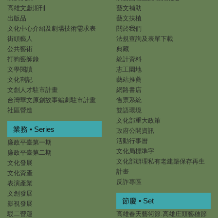
高雄文獻期刊
藝文補助
出版品
藝文扶植
文化中心介紹及劇場技術需求表
關於我們
街頭藝人
法規查詢及表單下載
公共藝術
典藏
打狗藝師錄
統計資料
文學閱讀
志工園地
文化劄記
藝站推薦
文創人才駐市計畫
網路書店
台灣華文原創故事編劇駐市計畫
售票系統
社區營造
雙語環境
文化部重大政策
業務 • Series
政府公開資訊
活動行事曆
廉政平臺第一期
文化局標準字
廉政平臺第二期
文化部辦理私有老建築保存再生
文化發展
計畫
文化資產
反詐專區
表演產業
文創發展
節慶 • Set
影視發展
駁二營運
高雄春天藝術節.高雄庄頭藝穗節