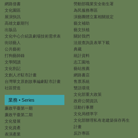
網路借書
勞動部職業安全衛生署
文化園區
為民服務專區
展演快訊
演藝團體立案相關規定
高雄文獻期刊
藝文補助
出版品
藝文扶植
文化中心介紹及劇場技術需求表
關於我們
街頭藝人
法規查詢及表單下載
公共藝術
典藏
打狗藝師錄
統計資料
文學閱讀
志工園地
文化劄記
藝站推薦
文創人才駐市計畫
網路書店
台灣華文原創故事編劇駐市計畫
售票系統
社區營造
雙語環境
文化部重大政策
業務 • Series
政府公開資訊
活動行事曆
廉政平臺第一期
文化局標準字
廉政平臺第二期
文化部辦理私有老建築保存再生
文化發展
計畫
文化資產
反詐專區
表演產業