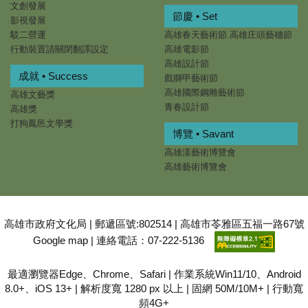
文創發展
節慶 • Set
影視發展
駁二營運
高雄春天藝術節.高雄庄頭藝穗節
行動裝置請關閉翻譯設定
高雄電影節
高雄設計節
成就 • Success
戲獅甲藝術節
高雄國際鋼雕藝術節
高雄文藝獎
青春設計節
高雄獎
打狗鳳邑文學獎
博覽 • Savant
高雄漾藝術博覽會
高雄藝術博覽會
高雄市政府文化局 | 郵遞區號:802514 | 高雄市苓雅區五福一路67號
Google map
| 連絡電話：07-222-5136
最適瀏覽器Edge、Chrome、Safari | 作業系統Win11/10、Android
8.0+、iOS 13+ | 解析度寬 1280 px 以上 | 固網 50M/10M+ | 行動寬
頻4G+