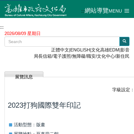
網站導覽
:::
MENU
:::
2026/08/09 星期日
正體中文
|
ENGLISH
|
文化高雄EDM
|
影音
局長信箱
/
電子護照
/
無障礙
/
職安
/
文化中心
/
新住民
展覽訊息
字級設定
2023打狗國際雙年印記
活動型態：版畫
展覽地點：至真堂二館