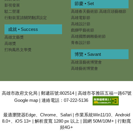
節慶 • Set
影視發展
駁二營運
高雄春天藝術節.高雄庄頭藝穗節
行動裝置請關閉翻譯設定
高雄電影節
高雄設計節
成就 • Success
戲獅甲藝術節
高雄國際鋼雕藝術節
高雄文藝獎
青春設計節
高雄獎
打狗鳳邑文學獎
博覽 • Savant
高雄漾藝術博覽會
高雄藝術博覽會
高雄市政府文化局 | 郵遞區號:802514 | 高雄市苓雅區五福一路67號
Google map
| 連絡電話：07-222-5136
最適瀏覽器Edge、Chrome、Safari | 作業系統Win11/10、Android
8.0+、iOS 13+ | 解析度寬 1280 px 以上 | 固網 50M/10M+ | 行動寬
頻4G+