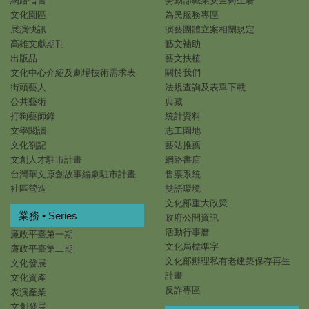
網路借書
勞動部職業安全衛生署
文化園區
為民服務專區
展演快訊
演藝團體立案相關規定
高雄文獻期刊
藝文補助
出版品
藝文扶植
文化中心介紹及劇場技術需求表
關於我們
街頭藝人
法規查詢及表單下載
公共藝術
典藏
打狗藝師錄
統計資料
文學閱讀
志工園地
文化劄記
藝站推薦
文創人才駐市計畫
網路書店
台灣華文原創故事編劇駐市計畫
售票系統
社區營造
雙語環境
文化部重大政策
業務 • Series
政府公開資訊
活動行事曆
廉政平臺第一期
文化局標準字
廉政平臺第二期
文化部辦理私有老建築保存再生
文化發展
計畫
文化資產
反詐專區
表演產業
文創發展