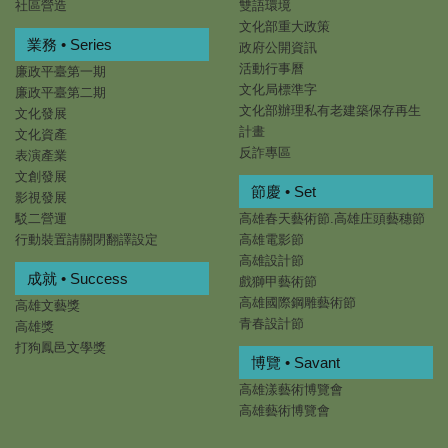
社區營造
雙語環境
文化部重大政策
業務 • Series
政府公開資訊
活動行事曆
廉政平臺第一期
文化局標準字
廉政平臺第二期
文化部辦理私有老建築保存再生
文化發展
計畫
文化資產
反詐專區
表演產業
文創發展
節慶 • Set
影視發展
駁二營運
高雄春天藝術節.高雄庄頭藝穗節
行動裝置請關閉翻譯設定
高雄電影節
高雄設計節
成就 • Success
戲獅甲藝術節
高雄國際鋼雕藝術節
高雄文藝獎
青春設計節
高雄獎
打狗鳳邑文學獎
博覽 • Savant
高雄漾藝術博覽會
高雄藝術博覽會