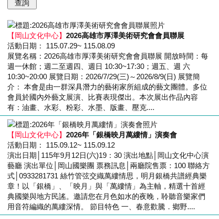
【岡山文化中心】
2026高雄市厚澤美術研究會會員聯展
活動日期： 115.07.29~ 115.08.09
展覽名稱：2026高雄市厚澤美術研究會會員聯展 開放時間：每
週一休館；週二至週四、週日 10:30~17:30；週五、週 六
10:30~20:00 展覽日期：2026/7/29(三)～2026/8/9(日) 展覽簡
介： 本會是由一群深具潛力的藝術家所組成的藝文團體。多位
會員於國內外藝文展演、比賽表現傑出。本次展出作品內容
有：油畫、水彩、粉彩、水墨、版畫、壓克....
【岡山文化中心】
2026年「銀橋映月萬縷情」演奏會
活動日期： 115.09.12~ 115.09.12
演出日期│115年9月12日(六)19：30 演出地點│岡山文化中心演
藝廳 演出單位│岡山國樂團 票務訊息│兩廳院售票：100 聯絡方
式│0933281731 絲竹管弦交織萬縷情思，明月銀橋共譜經典樂
章！以「銀橋」、「映月」與「萬縷情」為主軸，精選十首經
典國樂與地方民謠。邀請您在月色如水的夜晚，聆聽音樂家們
用音符編織的萬縷深情。 節目特色 一、春意歡騰．鄉野....