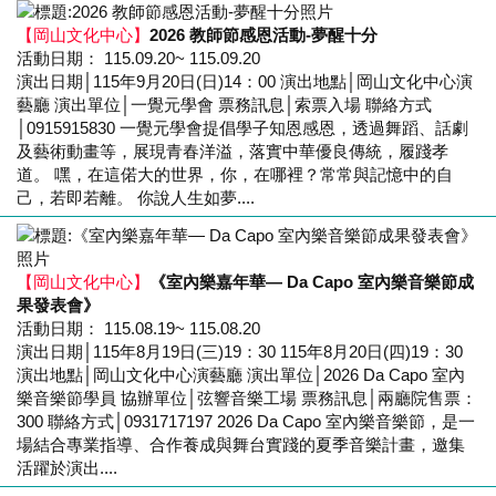
【岡山文化中心】
2026 教師節感恩活動-夢醒十分
活動日期： 115.09.20~ 115.09.20
演出日期│115年9月20日(日)14：00 演出地點│岡山文化中心演
藝廳 演出單位│一覺元學會 票務訊息│索票入場 聯絡方式
│0915915830 一覺元學會提倡學子知恩感恩，透過舞蹈、話劇
及藝術動畫等，展現青春洋溢，落實中華優良傳統，履踐孝
道。 嘿，在這偌大的世界，你，在哪裡？常常與記憶中的自
己，若即若離。 你說人生如夢....
【岡山文化中心】
《室內樂嘉年華— Da Capo 室內樂音樂節成
果發表會》
活動日期： 115.08.19~ 115.08.20
演出日期│115年8月19日(三)19：30 115年8月20日(四)19：30
演出地點│岡山文化中心演藝廳 演出單位│2026 Da Capo 室內
樂音樂節學員 協辦單位│弦響音樂工場 票務訊息│兩廳院售票：
300 聯絡方式│0931717197 2026 Da Capo 室內樂音樂節，是一
場結合專業指導、合作養成與舞台實踐的夏季音樂計畫，邀集
活躍於演出....