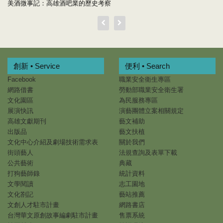
美酒微事記：高雄酒吧業的歷史考察
創新 • Service
便利 • Search
Facebook
職業安全衛生專區
網路借書
勞動部職業安全衛生署
文化園區
為民服務專區
展演快訊
演藝團體立案相關規定
高雄文獻期刊
藝文補助
出版品
藝文扶植
文化中心介紹及劇場技術需求表
關於我們
街頭藝人
法規查詢及表單下載
公共藝術
典藏
打狗藝師錄
統計資料
文學閱讀
志工園地
文化劄記
藝站推薦
文創人才駐市計畫
網路書店
台灣華文原創故事編劇駐市計畫
售票系統