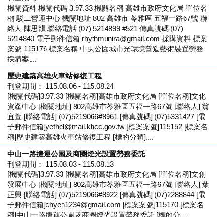
機關資料 機關代碼 3.97.33 機關名稱 高雄市政府文化局 單位名
稱 駁二營運中心 機關地址 802 高雄市 苓雅區 五福一路67號 聯
絡人 陳思韻 聯絡電話 (07) 5214899 #521 傳真號碼 (07)
5214840 電子郵件信箱 rhythmunira@gmail.com 採購資料 標案
案號 115176 標案名稱 中央公園城市光環境營造藝術裝置勞務
採購案....
歷史建築高雄火車站修復工程
刊登期間： 115.08.06 - 115.08.24
[機關代碼]3.97.33 [機關名稱]高雄市政府文化局 [單位名稱]文化
資產中心 [機關地址] 802高雄市苓雅區五福一路67號 [聯絡人] 翁
宜萱 [聯絡電話] (07)5219066#8961 [傳真號碼] (07)5331427 [電
子郵件信箱]yethel@mail.khcc.gov.tw [標案案號]115152 [標案名
稱]歷史建築高雄火車站修復工程 [標的分類]....
中山一路捷運公園及商圈燈光設置勞務委託
刊登期間： 115.08.03 - 115.08.13
[機關代碼]3.97.33 [機關名稱]高雄市政府文化局 [單位名稱]文創
發展中心 [機關地址] 802高雄市苓雅區五福一路67號 [聯絡人] 葉
正興 [聯絡電話] (07)5219066#8922 [傳真號碼] (07)2288844 [電
子郵件信箱]chyeh1234@gmail.com [標案案號]115170 [標案名
稱]中山一路捷運公園及商圈燈光設置勞務委託 [標的分....