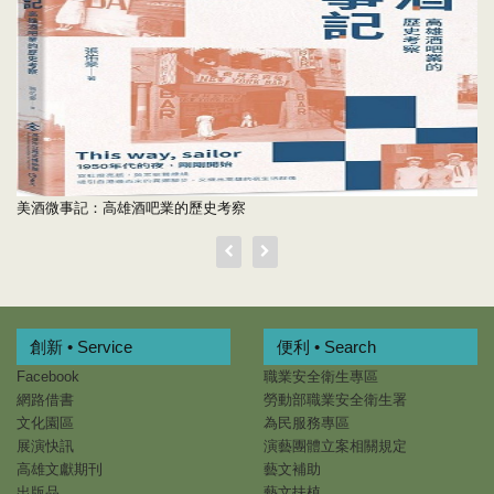
美酒微事記：高雄酒吧業的歷史考察
創新 • Service
便利 • Search
Facebook
職業安全衛生專區
網路借書
勞動部職業安全衛生署
文化園區
為民服務專區
展演快訊
演藝團體立案相關規定
高雄文獻期刊
藝文補助
出版品
藝文扶植