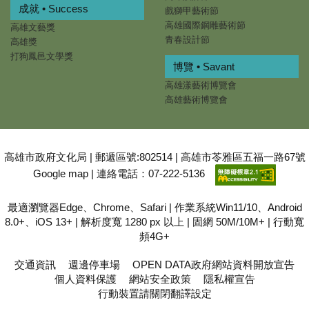
成就 • Success
戲獅甲藝術節
高雄國際鋼雕藝術節
高雄文藝獎
青春設計節
高雄獎
打狗鳳邑文學獎
博覽 • Savant
高雄漾藝術博覽會
高雄藝術博覽會
高雄市政府文化局 | 郵遞區號:802514 | 高雄市苓雅區五福一路67號
Google map
| 連絡電話：07-222-5136
最適瀏覽器Edge、Chrome、Safari | 作業系統Win11/10、Android
8.0+、iOS 13+ | 解析度寬 1280 px 以上 | 固網 50M/10M+ | 行動寬
頻4G+
交通資訊
週邊停車場
OPEN DATA政府網站資料開放宣告
個人資料保護
網站安全政策
隱私權宣告
行動裝置請關閉翻譯設定