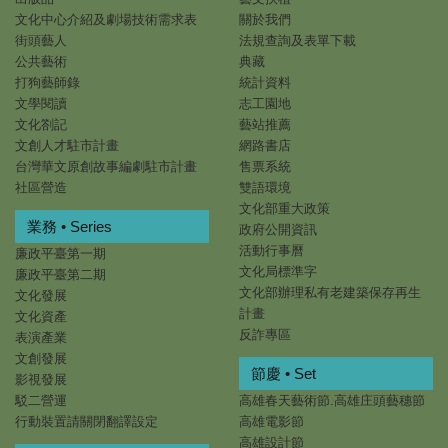
文化中心介紹及劇場技術需求表
關於我們
街頭藝人
法規查詢及表單下載
公共藝術
典藏
打狗藝師錄
統計資料
文學閱讀
志工園地
文化劄記
藝站推薦
文創人才駐市計畫
網路書店
台灣華文原創故事編劇駐市計畫
售票系統
社區營造
雙語環境
文化部重大政策
業務 • Series
政府公開資訊
活動行事曆
廉政平臺第一期
文化局標準字
廉政平臺第二期
文化部辦理私有老建築保存再生
文化發展
計畫
文化資產
反詐專區
表演產業
文創發展
節慶 • Set
影視發展
駁二營運
高雄春天藝術節.高雄庄頭藝穗節
行動裝置請關閉翻譯設定
高雄電影節
高雄設計節