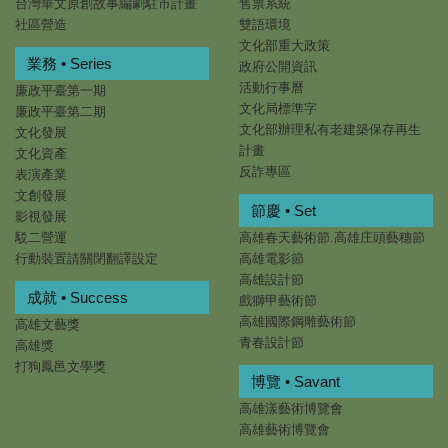
台灣華文原創故事編劇駐市計畫
售票系統
社區營造
雙語環境
文化部重大政策
業務 • Series
政府公開資訊
活動行事曆
廉政平臺第一期
文化局標準字
廉政平臺第二期
文化部辦理私有老建築保存再生
文化發展
計畫
文化資產
反詐專區
表演產業
文創發展
節慶 • Set
影視發展
駁二營運
高雄春天藝術節.高雄庄頭藝穗節
行動裝置請關閉翻譯設定
高雄電影節
高雄設計節
成就 • Success
戲獅甲藝術節
高雄國際鋼雕藝術節
高雄文藝獎
青春設計節
高雄獎
打狗鳳邑文學獎
博覽 • Savant
高雄漾藝術博覽會
高雄藝術博覽會