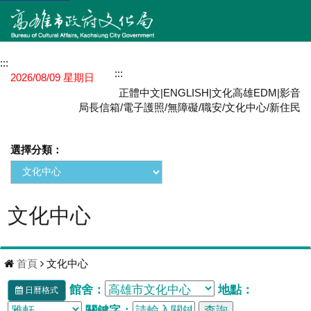
:::
網站導覽
:::
MENU
2026/08/09 星期日
正體中文
|
ENGLISH
|
文化高雄EDM
|
影音
局長信箱
/
電子護照
/
無障礙
/
職安
/
文化中心
/
新住民
選擇分類：
文化中心
首頁
文化中心
館舍：
地點：
日曆格式
關鍵字：