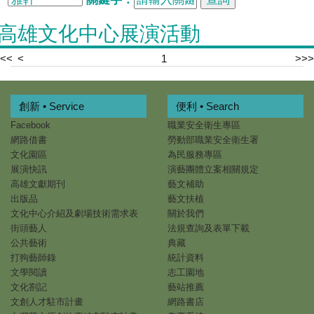
高雄文化中心展演活動
<<
<
1
>
>>
創新 • Service
便利 • Search
Facebook
職業安全衛生專區
網路借書
勞動部職業安全衛生署
文化園區
為民服務專區
展演快訊
演藝團體立案相關規定
高雄文獻期刊
藝文補助
出版品
藝文扶植
文化中心介紹及劇場技術需求表
關於我們
街頭藝人
法規查詢及表單下載
公共藝術
典藏
打狗藝師錄
統計資料
文學閱讀
志工園地
文化劄記
藝站推薦
文創人才駐市計畫
網路書店